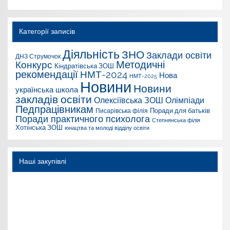
Категорії записів
Діяльність
ЗНО
Заклади освіти
ДНЗ Струмочок
Конкурс
Методичні
Кіндратівська ЗОШ
рекомендації
НМТ-2024
Нова
НМТ-2025
Новини
Новини
українська школа
закладів освіти
Олексіївська ЗОШ
Олімпіади
Педпрацівникам
Поради для батьків
Писарівська філія
Поради практичного психолога
Степнянська філія
Хотінська ЗОШ
юнацтва та молоді відділу освіти
Наші закупівлі