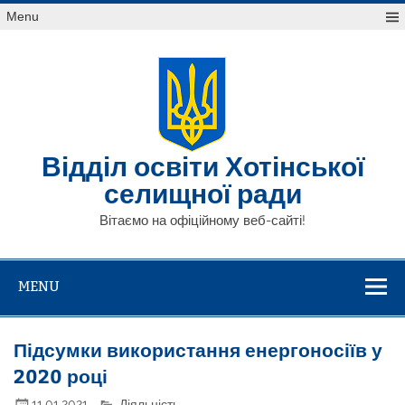
Skip
Menu
to
content
Відділ освіти Хотінської
селищної ради
Вітаємо на офіційному веб-сайті!
MENU
Підсумки використання енергоносіїв у
2020 році
11.01.2021
Діяльність