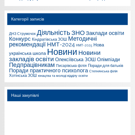
Категорії записів
Діяльність
ЗНО
Заклади освіти
ДНЗ Струмочок
Конкурс
Методичні
Кіндратівська ЗОШ
рекомендації
НМТ-2024
Нова
НМТ-2025
Новини
Новини
українська школа
закладів освіти
Олексіївська ЗОШ
Олімпіади
Педпрацівникам
Поради для батьків
Писарівська філія
Поради практичного психолога
Степнянська філія
Хотінська ЗОШ
юнацтва та молоді відділу освіти
Наші закупівлі