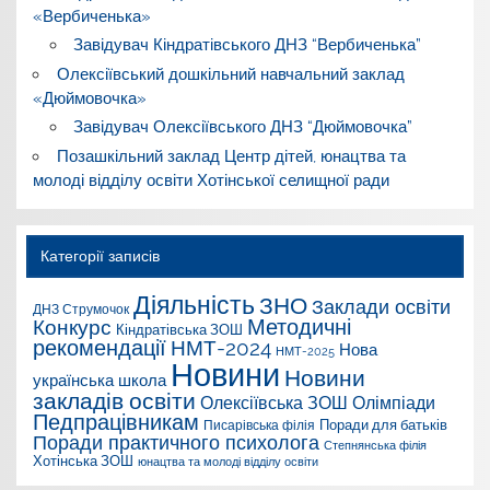
«Вербиченька»
Завідувач Кіндратівського ДНЗ “Вербиченька”
Олексіївський дошкільний навчальний заклад
«Дюймовочка»
Завідувач Олексіївського ДНЗ “Дюймовочка”
Позашкільний заклад Центр дітей, юнацтва та
молоді відділу освіти Хотінської селищної ради
Категорії записів
Діяльність
ЗНО
Заклади освіти
ДНЗ Струмочок
Конкурс
Методичні
Кіндратівська ЗОШ
рекомендації
НМТ-2024
Нова
НМТ-2025
Новини
Новини
українська школа
закладів освіти
Олексіївська ЗОШ
Олімпіади
Педпрацівникам
Поради для батьків
Писарівська філія
Поради практичного психолога
Степнянська філія
Хотінська ЗОШ
юнацтва та молоді відділу освіти