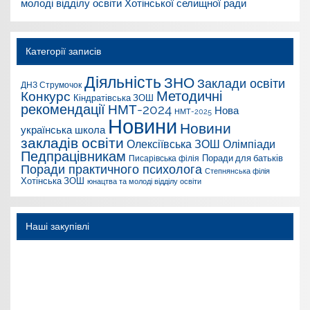
молоді відділу освіти Хотінської селищної ради
Категорії записів
Діяльність
ЗНО
Заклади освіти
ДНЗ Струмочок
Конкурс
Методичні
Кіндратівська ЗОШ
рекомендації
НМТ-2024
Нова
НМТ-2025
Новини
Новини
українська школа
закладів освіти
Олексіївська ЗОШ
Олімпіади
Педпрацівникам
Поради для батьків
Писарівська філія
Поради практичного психолога
Степнянська філія
Хотінська ЗОШ
юнацтва та молоді відділу освіти
Наші закупівлі