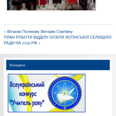
Навігація
« Вітаємо Полякову Вікторію Сергіївну
записів
ПЛАН РОБОТИ ВІДДІЛУ ОСВІТИ ХОТІНСЬКОЇ СЕЛИЩНОЇ
РАДИ НА 2019 РІК »
Конкурси