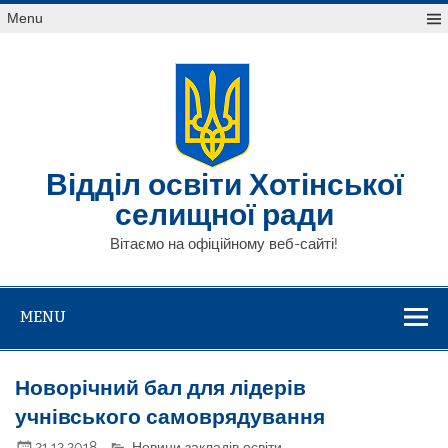
Skip
Menu
to
content
Відділ освіти Хотінської
селищної ради
Вітаємо на офіційному веб-сайті!
MENU
Новорічний бал для лідерів
учнівського самоврядування
21.12.2018
Новини закладів освіти