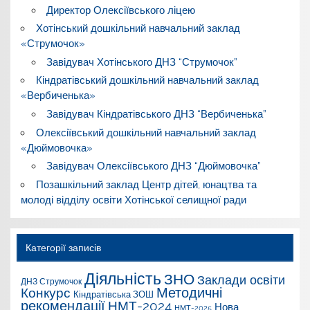
Директор Олексіївського ліцею
Хотінський дошкільний навчальний заклад
«Струмочок»
Завідувач Хотінського ДНЗ “Струмочок”
Кіндратівський дошкільний навчальний заклад
«Вербиченька»
Завідувач Кіндратівського ДНЗ “Вербиченька”
Олексіївський дошкільний навчальний заклад
«Дюймовочка»
Завідувач Олексіївського ДНЗ “Дюймовочка”
Позашкільний заклад Центр дітей, юнацтва та
молоді відділу освіти Хотінської селищної ради
Категорії записів
Діяльність
ЗНО
Заклади освіти
ДНЗ Струмочок
Конкурс
Методичні
Кіндратівська ЗОШ
рекомендації
НМТ-2024
Нова
НМТ-2025