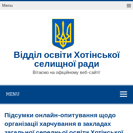
Skip
Menu
to
content
Відділ освіти Хотінської
селищної ради
Вітаємо на офіційному веб-сайті!
MENU
Підсумки онлайн-опитування щодо
організації харчування в закладах
загальної середньої освіти Хотінської