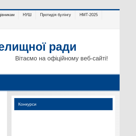
івникам
НУШ
Протидія булінгу
НМТ-2025
селищної ради
Вітаємо на офіційному веб-сайті!
Конкурси