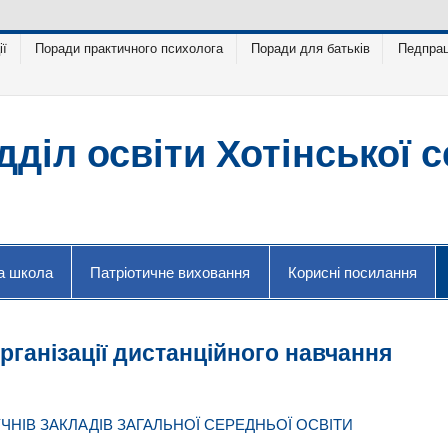
ії
Поради практичного психолога
Поради для батьків
Педпрац
дділ освіти Хотінської 
а школа
Патріотичне виховання
Корисні посилання
рганізації дистанційного навчання
ЧНІВ ЗАКЛАДІВ ЗАГАЛЬНОЇ СЕРЕДНЬОЇ ОСВІТИ