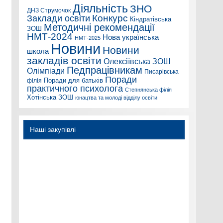
Діяльність
ЗНО
ДНЗ Струмочок
Конкурс
Заклади освіти
Кіндратівська
Методичні рекомендації
ЗОШ
НМТ-2024
Нова українська
НМТ-2025
Новини
Новини
школа
закладів освіти
Олексіївська ЗОШ
Педпрацівникам
Олімпіади
Писарівська
Поради
Поради для батьків
філія
практичного психолога
Степнянська філія
Хотінська ЗОШ
юнацтва та молоді відділу освіти
Наші закупівлі